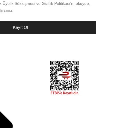
Üyelik Sözleşmesi ve Gizlilik Politikası'nı okuyup,
ırsınız.
Kayıt Ol