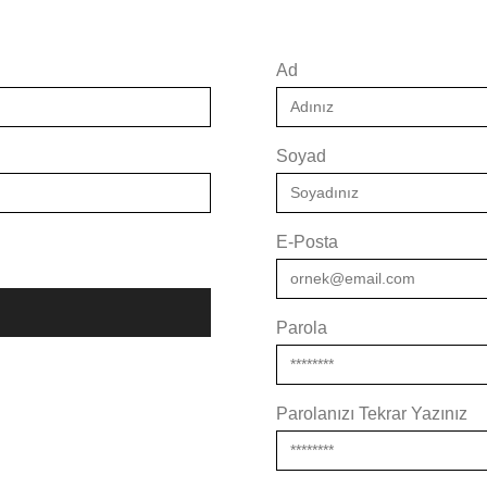
Ad
Soyad
E-Posta
Parola
Parolanızı Tekrar Yazınız