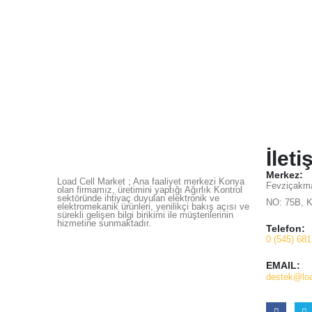
İleti
Merkez:
Load Cell Market ; Ana faaliyet merkezi Konya
Fevziçakma
olan firmamız, üretimini yaptığı Ağırlık Kontrol
sektöründe ihtiyaç duyulan elektronik ve
NO: 75B, 
elektromekanik ürünleri, yenilikçi bakış açısı ve
sürekli gelişen bilgi birikimi ile müşterilerinin
hizmetine sunmaktadır.
Telefon:
0 (545) 681
EMAIL:
destek@loa