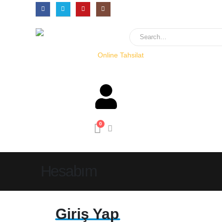
Online Tahsilat
0
Hesabım
Giriş Yap