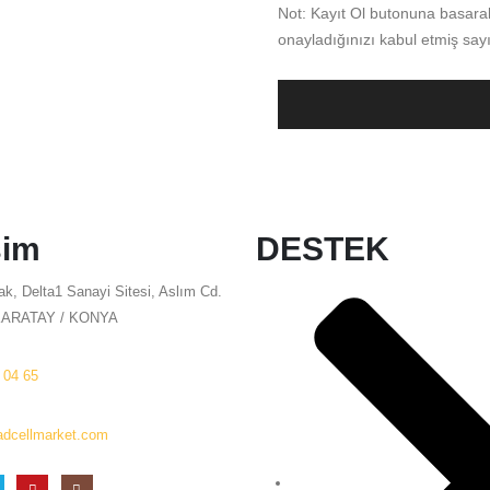
Not: Kayıt Ol butonuna basarak 
onayladığınızı kabul etmiş sayıl
şim
DESTEK
k, Delta1 Sanayi Sitesi, Aslım Cd.
KARATAY / KONYA
 04 65
dcellmarket.com