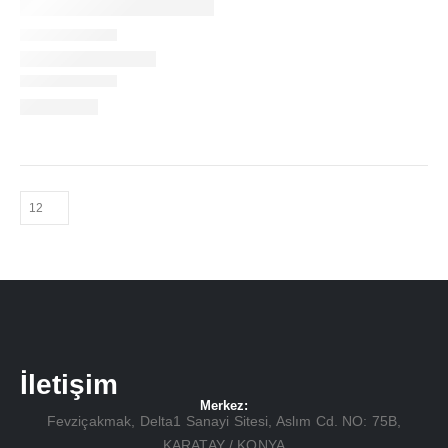
İletişim
Merkez:
Fevziçakmak, Delta1 Sanayi Sitesi, Aslım Cd. NO: 75B,
KARATAY / KONYA