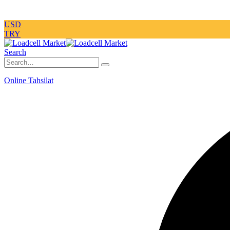
USD
TRY
Search
Online Tahsilat