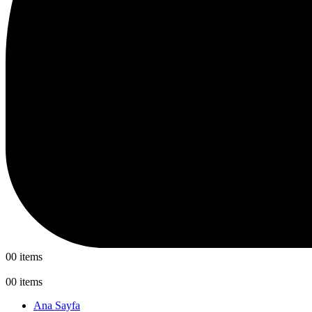
0
0 items
0
0 items
Ana Sayfa