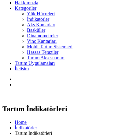
Hakkımızda
Kategoriler
Yük Hücreleri
İndikatörler
Aks Kantarları
Basküller
Dinamometreler
Vinç Kantarları
Mobil Tartım Sistemleri
Hassas Teraziler
Tartım Aksesuarları
Tartım Uygulamaları
İletişim
Tartım İndikatörleri
Home
İndikatörler
Tartım İndikatörleri