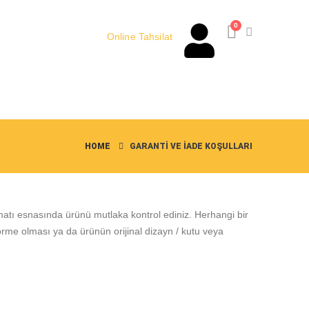
0
Online Tahsilat
m
HOME
GARANTI VE İADE KOŞULLARI
slimatı esnasında ürünü mutlaka kontrol ediniz. Herhangi bir
rme olması ya da ürünün orijinal dizayn / kutu veya