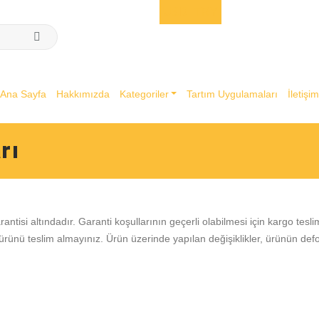
USD
TRY
Ana Sayfa
Hakkımızda
Kategoriler
Tartım Uygulamaları
İletişi
rı
arantisi altındadır. Garanti koşullarının geçerli olabilmesi için kargo te
rünü teslim almayınız. Ürün üzerinde yapılan değişiklikler, ürünün defo