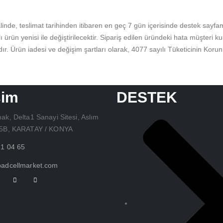
linde, teslimat tarihinden itibaren en geç 7 gün içerisinde destek sayf
alı ürün yenisi ile değiştirilecektir. Sipariş edilen üründeki hata müşteri
r. Ürün iadesi ve değişim şartları olarak, 4077 sayılı Tüketicinin Ko
şim
DESTEK
ak, Delta1 Sanayi Sitesi, Aslım
75B, KARATAY / KONYA
81 04 65
adcellmarket.com