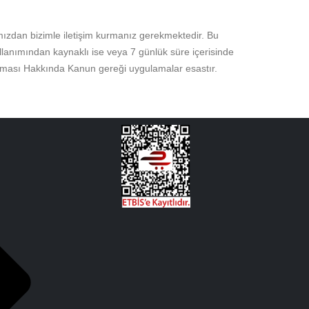
amızdan bizimle iletişim kurmanız gerekmektedir. Bu
 kullanımından kaynaklı ise veya 7 günlük süre içerisinde
runması Hakkında Kanun gereği uygulamalar esastır.