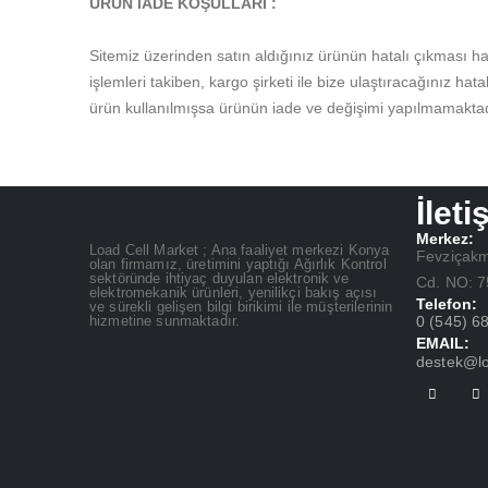
ÜRÜN İADE KOŞULLARI :
Sitemiz üzerinden satın aldığınız ürünün hatalı çıkması ha
işlemleri takiben, kargo şirketi ile bize ulaştıracağınız hat
ürün kullanılmışsa ürünün iade ve değişimi yapılmamaktadı
İleti
Merkez:
Load Cell Market ; Ana faaliyet merkezi Konya
Fevziçakm
olan firmamız, üretimini yaptığı Ağırlık Kontrol
sektöründe ihtiyaç duyulan elektronik ve
Cd. NO: 
elektromekanik ürünleri, yenilikçi bakış açısı
Telefon:
ve sürekli gelişen bilgi birikimi ile müşterilerinin
hizmetine sunmaktadır.
0 (545) 6
EMAIL:
destek@lo