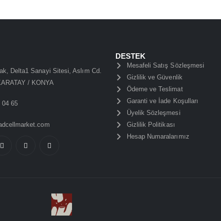
DESTEK
Mesafeli Satış Sözleşmesi
k, Delta1 Sanayi Sitesi, Aslım Cd.
Gizlilik ve Güvenlik
KARATAY / KONYA
Ödeme ve Teslimat
Garanti ve İade Koşulları
1 04 65
Üyelik Sözleşmesi
adcellmarket.com
Gizlilik Politikası
Hesap Numaralarımız