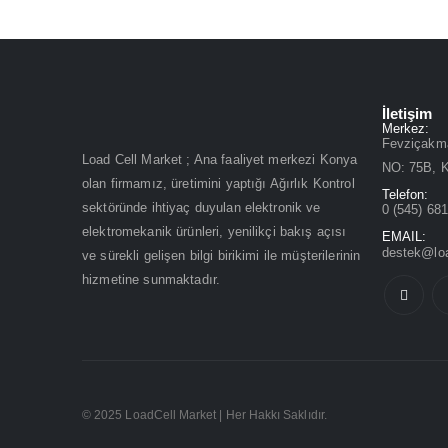
İletişim
Merkez:
Fevziçakma
Load Cell Market ; Ana faaliyet merkezi Konya
NO: 75B, 
olan firmamız, üretimini yaptığı Ağırlık Kontrol
Telefon:
sektöründe ihtiyaç duyulan elektronik ve
0 (545) 68
elektromekanik ürünleri, yenilikçi bakış açısı
EMAIL:
destek@lo
ve sürekli gelişen bilgi birikimi ile müşterilerinin
hizmetine sunmaktadır.
© 2025 LoadCell Market | Her Hakkı Saklıdır.