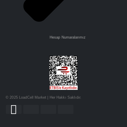
Hesap Numaralarımız
© 2025 LoadCell Market | Her Hakkı Saklıdır.