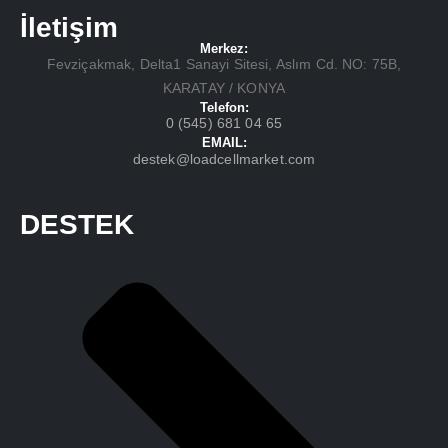
İletişim
Merkez:
Fevziçakmak, Delta1 Sanayi Sitesi, Aslım Cd. NO: 75B,
KARATAY / KONYA
Telefon:
0 (545) 681 04 65
EMAIL:
destek@loadcellmarket.com
DESTEK