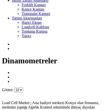
Mobil Tartım Sistemleri
Forklift Kantarı
Kepçe Kantarı
Transpalet Kantarı
Tartım Aksesuarları
Harici Ekran
Loadcell Kablosu
Toplama Kutusu
Yazıcı
Dinamometreler
Göster:
Load Cell Market ; Ana faaliyet merkezi Konya olan firmamız,
üretimini yaptığı Ağırlık Kontrol sektöründe ihtiyaç duyulan