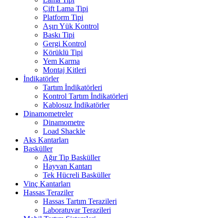
Çift Lama Tipi
Platform Tipi
Aşırı Yük Kontrol
Baskı Tipi
Gergi Kontrol
Körüklü Tipi
Yem Karma
Montaj Kitleri
İndikatörler
Tartım İndikatörleri
Kontrol Tartım İndikatörleri
Kablosuz İndikatörler
Dinamometreler
Dinamometre
Load Shackle
Aks Kantarları
Basküller
Ağır Tip Basküller
Hayvan Kantarı
Tek Hücreli Basküller
Vinç Kantarları
Hassas Teraziler
Hassas Tartım Terazileri
Laboratuvar Terazileri