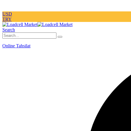
USD
TRY
Search
Online Tahsilat