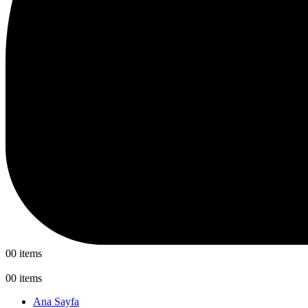
0
0 items
0
0 items
Ana Sayfa