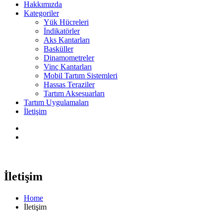
Hakkımızda
Kategoriler
Yük Hücreleri
İndikatörler
Aks Kantarları
Basküller
Dinamometreler
Vinç Kantarları
Mobil Tartım Sistemleri
Hassas Teraziler
Tartım Aksesuarları
Tartım Uygulamaları
İletişim
İletişim
Home
İletişim