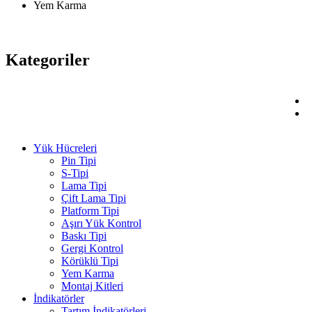
Yem Karma
Kategoriler
Yük Hücreleri
Pin Tipi
S-Tipi
Lama Tipi
Çift Lama Tipi
Platform Tipi
Aşırı Yük Kontrol
Baskı Tipi
Gergi Kontrol
Körüklü Tipi
Yem Karma
Montaj Kitleri
İndikatörler
Tartım İndikatörleri