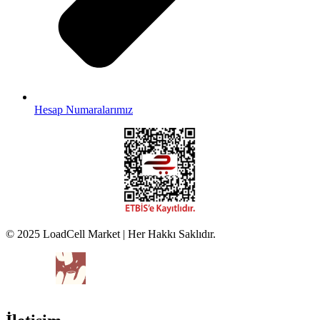
Hesap Numaralarımız
© 2025 LoadCell Market | Her Hakkı Saklıdır.