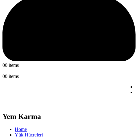
0
0 items
0
0 items
Yem Karma
Home
Yük Hücreleri