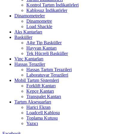
Kontrol Tartım İndikatörleri
Kablosuz İndikatörler
Dinamometreler
Dinamometre
Load Shackle
Aks Kantarları
Basküller
Ağır Tip Basküller
Hayvan Kantarı
Tek Hücreli Basküller
Vinç Kantarları
Hassas Teraziler
Hassas Tartım Terazileri
Laboratuvar Terazileri
Mobil Tartım Sistemleri
Forklift Kantarı
Kepçe Kantarı
Transpalet Kantarı
Tartım Aksesuarları
Harici Ekran
Loadcell Kablosu
Toplama Kutusu
Yazıcı
Facebook