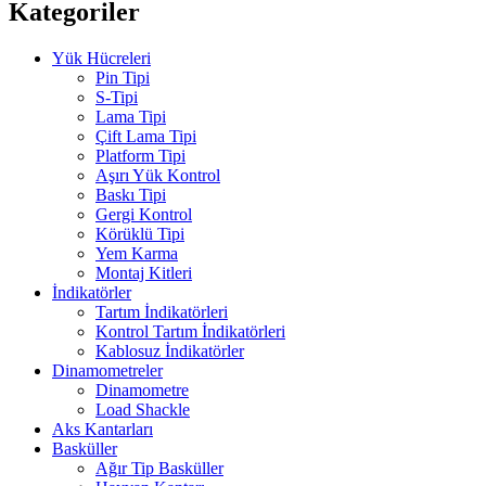
Kategoriler
Yük Hücreleri
Pin Tipi
S-Tipi
Lama Tipi
Çift Lama Tipi
Platform Tipi
Aşırı Yük Kontrol
Baskı Tipi
Gergi Kontrol
Körüklü Tipi
Yem Karma
Montaj Kitleri
İndikatörler
Tartım İndikatörleri
Kontrol Tartım İndikatörleri
Kablosuz İndikatörler
Dinamometreler
Dinamometre
Load Shackle
Aks Kantarları
Basküller
Ağır Tip Basküller