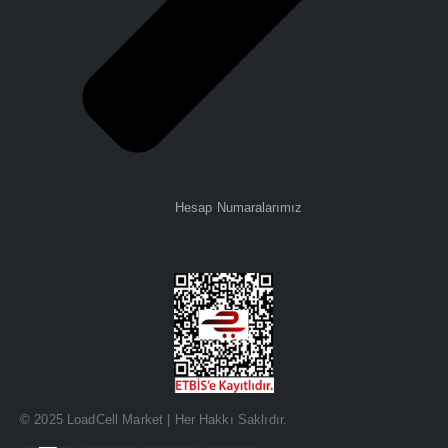
Hesap Numaralarımız
© 2025 LoadCell Market | Her Hakkı Saklıdır.