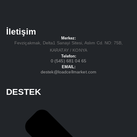
İletişim
Merkez:
Fevziçakmak, Delta1 Sanayi Sitesi, Aslım Cd. NO: 75B,
KARATAY / KONYA
Telefon:
0 (545) 681 04 65
EMAIL:
destek@loadcellmarket.com
DESTEK