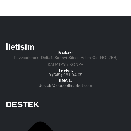
İletişim
Merkez:
Fevziçakmak, Delta1 Sanayi Sitesi, Aslım Cd. NO: 75B,
KARATAY / KONYA
Telefon:
0 (545) 681 04 65
EMAIL:
destek@loadcellmarket.com
DESTEK