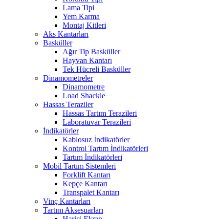
Lama Tipi
Yem Karma
Montaj Kitleri
Aks Kantarları
Basküller
Ağır Tip Basküller
Hayvan Kantarı
Tek Hücreli Basküller
Dinamometreler
Dinamometre
Load Shackle
Hassas Teraziler
Hassas Tartım Terazileri
Laboratuvar Terazileri
İndikatörler
Kablosuz İndikatörler
Kontrol Tartım İndikatörleri
Tartım İndikatörleri
Mobil Tartım Sistemleri
Forklift Kantarı
Kepçe Kantarı
Transpalet Kantarı
Vinç Kantarları
Tartım Aksesuarları
Harici Ekran