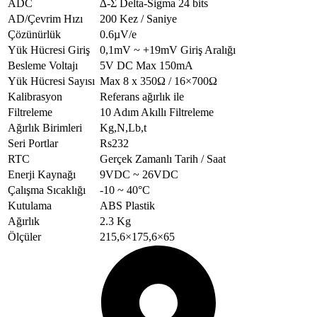
ADC
∆-Σ Delta-Sigma 24 bits
AD/Çevrim Hızı
200 Kez / Saniye
Çözünürlük
0.6µV/e
Yük Hücresi Giriş
0,1mV ~ +19mV Giriş Aralığı
Besleme Voltajı
5V DC Max 150mA
Yük Hücresi Sayısı
Max 8 x 350Ω / 16×700Ω
Kalibrasyon
Referans ağırlık ile
Filtreleme
10 Adım Akıllı Filtreleme
Ağırlık Birimleri
Kg,N,Lb,t
Seri Portlar
Rs232
RTC
Gerçek Zamanlı Tarih / Saat
Enerji Kaynağı
9VDC ~ 26VDC
Çalışma Sıcaklığı
-10 ~ 40°C
Kutulama
ABS Plastik
Ağırlık
2.3 Kg
Ölçüler
215,6×175,6×65