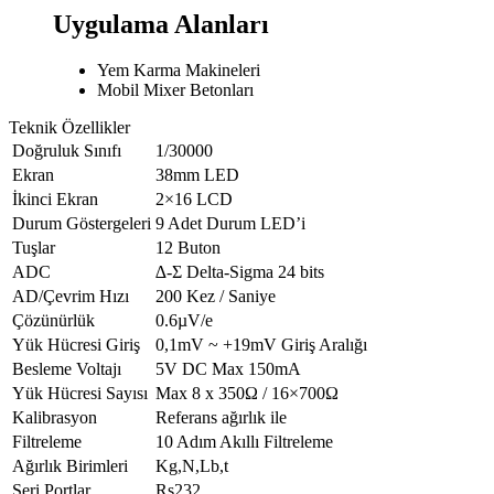
Uygulama Alanları
Yem Karma Makineleri
Mobil Mixer Betonları
Teknik Özellikler
Doğruluk Sınıfı
1/30000
Ekran
38mm LED
İkinci Ekran
2×16 LCD
Durum Göstergeleri
9 Adet Durum LED’i
Tuşlar
12 Buton
ADC
∆-Σ Delta-Sigma 24 bits
AD/Çevrim Hızı
200 Kez / Saniye
Çözünürlük
0.6µV/e
Yük Hücresi Giriş
0,1mV ~ +19mV Giriş Aralığı
Besleme Voltajı
5V DC Max 150mA
Yük Hücresi Sayısı
Max 8 x 350Ω / 16×700Ω
Kalibrasyon
Referans ağırlık ile
Filtreleme
10 Adım Akıllı Filtreleme
Ağırlık Birimleri
Kg,N,Lb,t
Seri Portlar
Rs232