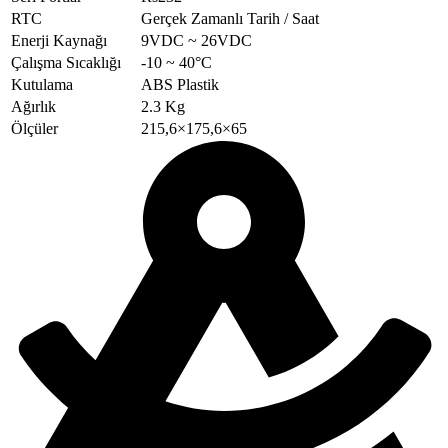
RTC
Gerçek Zamanlı Tarih / Saat
Enerji Kaynağı
9VDC ~ 26VDC
Çalışma Sıcaklığı
-10 ~ 40°C
Kutulama
ABS Plastik
Ağırlık
2.3 Kg
Ölçüler
215,6×175,6×65