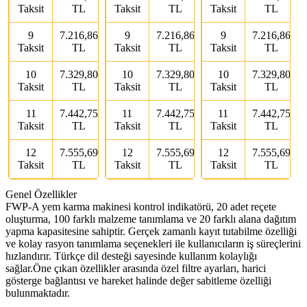
Taksit
TL
Taksit
TL
Taksit
TL
9
7.216,86
9
7.216,86
9
7.216,86
Taksit
TL
Taksit
TL
Taksit
TL
10
7.329,80
10
7.329,80
10
7.329,80
Taksit
TL
Taksit
TL
Taksit
TL
11
7.442,75
11
7.442,75
11
7.442,75
Taksit
TL
Taksit
TL
Taksit
TL
12
7.555,69
12
7.555,69
12
7.555,69
Taksit
TL
Taksit
TL
Taksit
TL
Genel Özellikler
FWP-A yem karma makinesi kontrol indikatörü, 20 adet reçete
oluşturma, 100 farklı malzeme tanımlama ve 20 farklı alana dağıtım
yapma kapasitesine sahiptir. Gerçek zamanlı kayıt tutabilme özelliği
ve kolay rasyon tanımlama seçenekleri ile kullanıcıların iş süreçlerini
hızlandırır. Türkçe dil desteği sayesinde kullanım kolaylığı
sağlar.Öne çıkan özellikler arasında özel filtre ayarları, harici
gösterge bağlantısı ve hareket halinde değer sabitleme özelliği
bulunmaktadır.