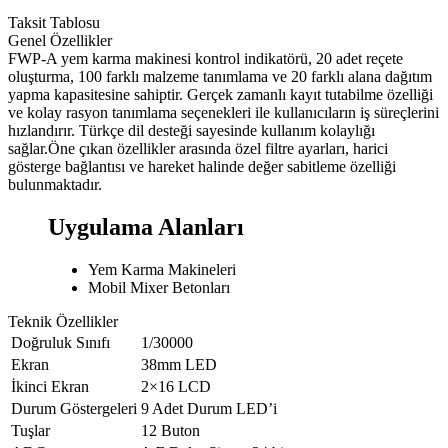
Taksit Tablosu
Genel Özellikler
FWP-A yem karma makinesi kontrol indikatörü, 20 adet reçete
oluşturma, 100 farklı malzeme tanımlama ve 20 farklı alana dağıtım
yapma kapasitesine sahiptir. Gerçek zamanlı kayıt tutabilme özelliği
ve kolay rasyon tanımlama seçenekleri ile kullanıcıların iş süreçlerini
hızlandırır. Türkçe dil desteği sayesinde kullanım kolaylığı
sağlar.Öne çıkan özellikler arasında özel filtre ayarları, harici
gösterge bağlantısı ve hareket halinde değer sabitleme özelliği
bulunmaktadır.
Uygulama Alanları
Yem Karma Makineleri
Mobil Mixer Betonları
Teknik Özellikler
Doğruluk Sınıfı
1/30000
Ekran
38mm LED
İkinci Ekran
2×16 LCD
Durum Göstergeleri
9 Adet Durum LED’i
Tuşlar
12 Buton