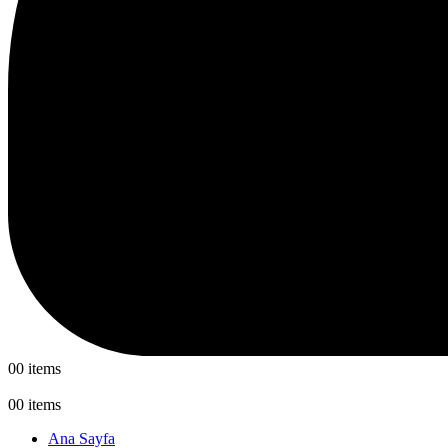
0
0 items
0
0 items
Ana Sayfa