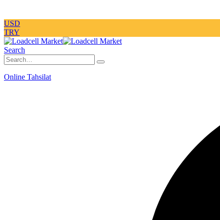
USD
TRY
Search
Online Tahsilat