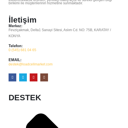
birikimi ile müşterilerinin hizmetine sunmaktadır.
İletişim
Merkez:
Fevziçakmak, Delta1 Sanayi Sitesi, Aslım Cd. NO: 75B, KARATAY /
KONYA
Telefon:
0 (545) 681 04 65
EMAIL:
destek@loadcellmarket.com
DESTEK