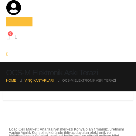
USD
TRY
0
OCS-M Elektronik Askı Terazi
HOME
VINÇ KANTARLARI
OCS-M ELEKTRONIK ASKI TERAZI
Load Cell Market ; Ana faaliyet merkezi Konya olan firmamız, üretimini
yaptığı Ağırlık Kontrol sektöründe ihtiyaç duyulan elektronik ve
elektromekanik ürünleri, yenilikçi bakış açısı ve sürekli gelişen bilgi